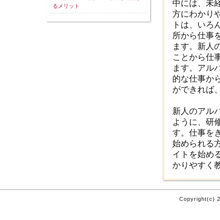
中には、未
るメリット
方にわかり
トは、いろ
所から仕事
ます。新人
ことから仕
ます。アル
的な仕事か
ができれば
新人のアル
ように、研
す。仕事を
始められる
イトを始め
かりやすく
Copyright(