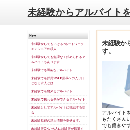
未経験からアルバイト
New
未経験か
未経験からでもいける?ネットワーク
エンジニアの求人
す。
未経験からでも無理なく始められるア
ルバイトもあります
未経験でも可能なアルバイト
未経験でも採用?WEB業界への入り口
となる求人とは
未経験でも出来るアルバイト
未経験で携わる事ができるアルバイト
未経験としてアルバイトに挑戦する場
アルバイト
合
もたくさん
未経験歓迎の求人情報を探せます。
でも働きや
未経験者OKの求人に経験者が応募す