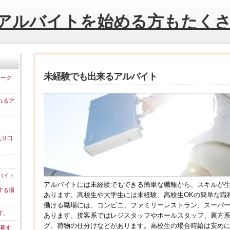
アルバイトを始める方もたく
未経験でも出来るアルバイト
ワーク
れるア
入り口
バイト
アルバイトには未経験でもできる簡単な職種から、スキルが
する場
あります。高校生や大学生には未経験、高校生OKの簡単な職
働ける職場には、コンビニ、ファミリーレストラン、スーパ
す。
あります。接客系ではレジスタッフやホールスタッフ、裏方
グ、荷物の仕分けなどがあります。高校生の場合時給は安め
応募す